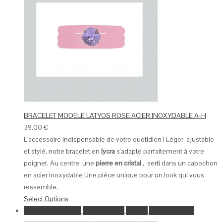
BRACELET MODELE LATYOS ROSE ACIER INOXYDABLE A-H
39.00
€
L'accessoire indispensable de votre quotidien ! Léger, ajustable
et stylé, notre bracelet en
lycra
s'adapte parfaitement à votre
poignet. Au centre, une
pierre en cristal
, serti dans un cabochon
en acier inoxydable Une pièce unique pour un look qui vous
ressemble.
Select Options
Ajouter à la wishlist
Go to Wishlist
Aperçu
Select Options