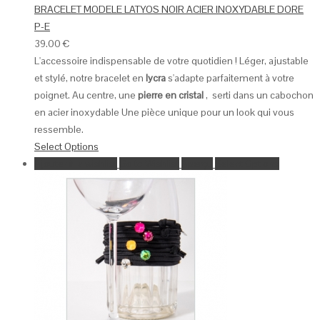
BRACELET MODELE LATYOS NOIR ACIER INOXYDABLE DORE
P-E
39.00
€
L'accessoire indispensable de votre quotidien ! Léger, ajustable
et stylé, notre bracelet en
lycra
s'adapte parfaitement à votre
poignet. Au centre, une
pierre en cristal
, serti dans un cabochon
en acier inoxydable Une pièce unique pour un look qui vous
ressemble.
Select Options
Ajouter à la wishlist
Go to Wishlist
Aperçu
Select Options