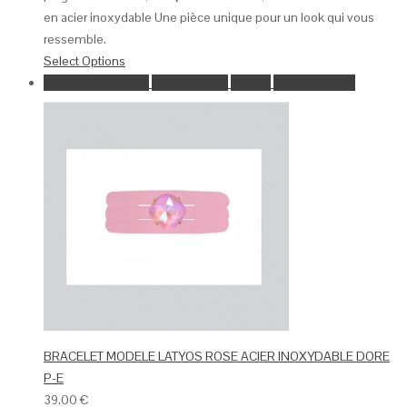
en acier inoxydable Une pièce unique pour un look qui vous
ressemble.
Select Options
Ajouter à la wishlist
Go to Wishlist
Aperçu
Select Options
BRACELET MODELE LATYOS ROSE ACIER INOXYDABLE DORE
P-E
39.00
€