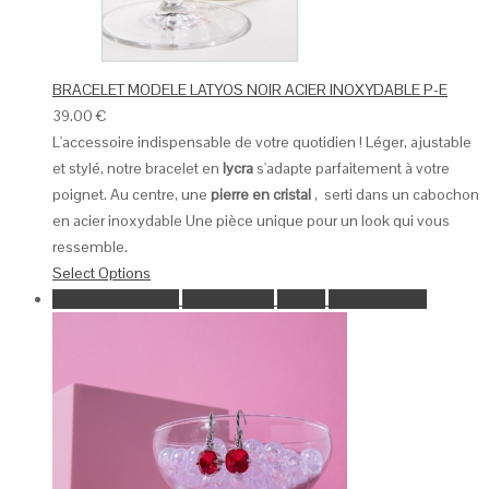
BRACELET MODELE LATYOS NOIR ACIER INOXYDABLE P-E
39.00
€
L'accessoire indispensable de votre quotidien ! Léger, ajustable
et stylé, notre bracelet en
lycra
s'adapte parfaitement à votre
poignet. Au centre, une
pierre en cristal
, serti dans un cabochon
en acier inoxydable Une pièce unique pour un look qui vous
ressemble.
Select Options
Ajouter à la wishlist
Go to Wishlist
Aperçu
Select Options